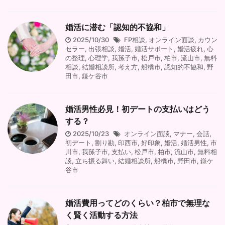
婚活に潜む「認知的不協和」
2025/10/30
FP相談
,
オンライン面談
,
カウン
セラー
,
出張相談
,
婚活
,
婚活サポート
,
婚活疲れ
,
心
の整理
,
心理学
,
我孫子市
,
松戸市
,
柏市
,
流山市
,
無料
相談
,
結婚相談所
,
考え方
,
船橋市
,
認知的不協和
,
野
田市
,
鎌ケ谷市
婚活男性必見！初デートの支払いはどう
する？
2025/10/23
オンライン面談
,
マナー
,
会話
,
初デート
,
割り勘
,
印西市
,
好印象
,
婚活
,
婚活男性
,
市
川市
,
我孫子市
,
支払い
,
松戸市
,
柏市
,
流山市
,
無料相
談
,
立ち振る舞い
,
結婚相談所
,
船橋市
,
野田市
,
鎌ケ
谷市
婚活費用ってどのくらい？柏市で無理な
く賢く活動する方法