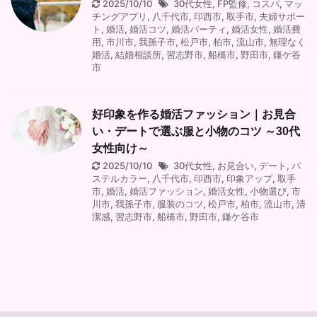
2025/10/10
30代女性
,
FP監修
,
コスパ
,
マッ
チングアプリ
,
八千代市
,
印西市
,
取手市
,
夫婦サポー
ト
,
婚活
,
婚活コツ
,
婚活パーティ
,
婚活女性
,
婚活費
用
,
市川市
,
我孫子市
,
松戸市
,
柏市
,
流山市
,
無理なく
婚活
,
結婚相談所
,
習志野市
,
船橋市
,
野田市
,
鎌ケ谷
市
好印象を作る婚活ファッション｜お見合
い・デートで選ぶ服と小物のコツ ～30代
女性向け～
2025/10/10
30代女性
,
お見合い
,
デート
,
パ
ステルカラー
,
八千代市
,
印西市
,
印象アップ
,
取手
市
,
婚活
,
婚活ファッション
,
婚活女性
,
小物選び
,
市
川市
,
我孫子市
,
服装のコツ
,
松戸市
,
柏市
,
流山市
,
清
潔感
,
習志野市
,
船橋市
,
野田市
,
鎌ケ谷市