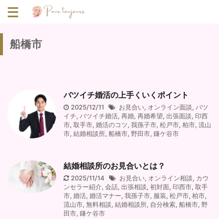
船橋市
バツイチ婚活の上手くいくポイント
2025/12/11
お見合い
,
オンライン面談
,
バツ
イチ
,
バツイチ婚活
,
再婚
,
再婚希望
,
出張面談
,
印西
市
,
取手市
,
婚活のコツ
,
我孫子市
,
松戸市
,
柏市
,
流山
市
,
結婚相談所
,
船橋市
,
野田市
,
鎌ケ谷市
結婚相談所のお見合いとは？
2025/11/14
お見合い
,
オンライン相談
,
カウ
ンセラー紹介
,
会話
,
出張相談
,
初対面
,
印西市
,
取手
市
,
婚活
,
婚活マナー
,
我孫子市
,
服装
,
松戸市
,
柏市
,
流山市
,
無料相談
,
結婚相談所
,
自分検索
,
船橋市
,
野
田市
,
鎌ケ谷市