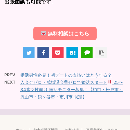
出張面談も可能
です。
無料相談はこちら
PREV
婚活男性必見！初デートの支払いはどうする？
NEXT
入会金ゼロ・成婚退会費ゼロで婚活スタート
25〜
34歳女性向け 婚活モニター募集！【柏市・松戸市・
流山市・鎌ヶ谷市・市川市 限定】
ホーム
柏市婚活応援団
無料相談
事業所案内・アクセ