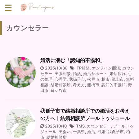
カウンセラー
婚活に潜む「認知的不協和」
2025/10/30
FP相談
,
オンライン面談
,
カウン
セラー
,
出張相談
,
婚活
,
婚活サポート
,
婚活疲れ
,
心
の整理
,
心理学
,
我孫子市
,
松戸市
,
柏市
,
流山市
,
無料
相談
,
結婚相談所
,
考え方
,
船橋市
,
認知的不協和
,
野
田市
,
鎌ケ谷市
我孫子市で結婚相談所での婚活をお考え
の方へ｜結婚相談所プールトゥジュール
2025/10/10
TMS
,
カウンセラー
,
プールトゥ
ジュール
,
出会い
,
千葉県
,
婚活
,
成婚
,
我孫子市
,
柏
市
,
結婚相談所