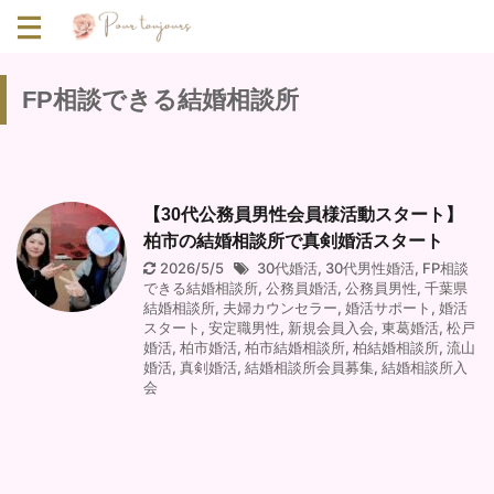
FP相談できる結婚相談所
【30代公務員男性会員様活動スタート】
柏市の結婚相談所で真剣婚活スタート
2026/5/5
30代婚活
,
30代男性婚活
,
FP相談
できる結婚相談所
,
公務員婚活
,
公務員男性
,
千葉県
結婚相談所
,
夫婦カウンセラー
,
婚活サポート
,
婚活
スタート
,
安定職男性
,
新規会員入会
,
東葛婚活
,
松戸
婚活
,
柏市婚活
,
柏市結婚相談所
,
柏結婚相談所
,
流山
婚活
,
真剣婚活
,
結婚相談所会員募集
,
結婚相談所入
会