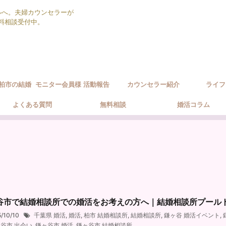
ルへ。夫婦カウンセラーが
無料相談受付中。
柏市の結婚
モニター会員様 活動報告
カウンセラー紹介
ライフ
ポート方針
よくある質問
無料相談
婚活コラム
谷市で結婚相談所での婚活をお考えの方へ｜結婚相談所プール
5/10/10
千葉県 婚活
,
婚活
,
柏市 結婚相談所
,
結婚相談所
,
鎌ヶ谷 婚活イベント
,
谷市 出会い
,
鎌ヶ谷市 婚活
,
鎌ヶ谷市 結婚相談所