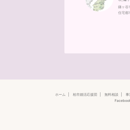
鎌ヶ谷
住宅都
ホーム
柏市婚活応援団
無料相談
事
Faceboo