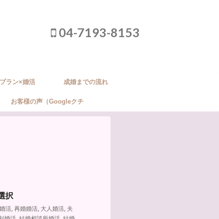
04-7193-8153
プラン×婚活
成婚までの流れ
お客様の声（Googleクチ
コミ）
選択
婚活
,
再婚婚活
,
大人婚活
,
夫
剣婚活
,
結婚相談所婚活
,
結婚