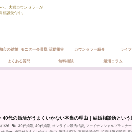
ルへ。夫婦カウンセラーが
無料相談受付中。
柏市の結婚
モニター会員様 活動報告
カウンセラー紹介
ライフ
ポート方針
よくある質問
無料相談
婚活コラム
代・40代の婚活がうまくいかない本当の理由｜結婚相談所という
6/1/26
30代婚活
,
40代婚活
,
オンライン婚活相談
,
ファイナンシャルプランナー
ンセラー
,
婚活がうまくいかない理由
,
婚活の悩み
,
東葛地域婚活
,
柏市結婚相談所
,
真