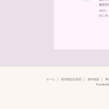
相談所
30代
剣に考
ホーム
柏市婚活応援団
無料相談
事
Faceboo