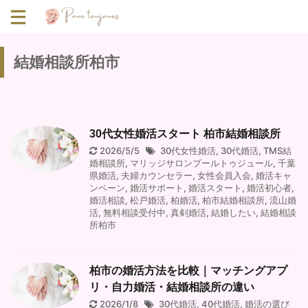
結婚相談所柏市
30代女性婚活スタート 柏市結婚相談所
2026/5/5
30代女性婚活
,
30代婚活
,
TMS結
婚相談所
,
マリッジサロンプールトゥジュール
,
千葉
県婚活
,
夫婦カウンセラー
,
女性会員入会
,
婚活キャ
ンペーン
,
婚活サポート
,
婚活スタート
,
婚活初心者
,
婚活相談
,
松戸婚活
,
柏婚活
,
柏市結婚相談所
,
流山婚
活
,
無料相談受付中
,
真剣婚活
,
結婚したい
,
結婚相談
所柏市
柏市の婚活方法を比較｜マッチングアプ
リ・自力婚活・結婚相談所の違い
2026/1/8
30代婚活
,
40代婚活
,
婚活の選び