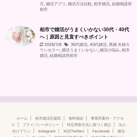
方
,
婚活アプリ
,
婚活方法比較
,
柏市婚活
,
結婚相談所
柏市
柏市で婚活がうまくいかない30代・40代
へ｜原因と見直すべきポイント
2026/1/8
30代婚活
,
40代婚活
,
再婚 夫婦カ
ウンセラー
,
婚活うまくいかない
,
婚活の悩み
,
柏市
婚活
,
結婚相談所柏市
ホーム
柏市婚活応援団
無料相談
事業所案内・アクセ
ス
プライバシーポリシー
特定商取引法に基づく表記
法人
向けプラン
Instagram
X(旧Twitter)
Facebook
婚活