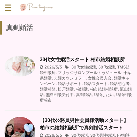
真剣婚活
30代女性婚活スタート 柏市結婚相談所
2026/5/5
30代女性婚活
,
30代婚活
,
TMS結
婚相談所
,
マリッジサロンプールトゥジュール
,
千葉
県婚活
,
夫婦カウンセラー
,
女性会員入会
,
婚活キャ
ンペーン
,
婚活サポート
,
婚活スタート
,
婚活初心者
,
婚活相談
,
松戸婚活
,
柏婚活
,
柏市結婚相談所
,
流山婚
活
,
無料相談受付中
,
真剣婚活
,
結婚したい
,
結婚相談
所柏市
【30代公務員男性会員様活動スタート】
柏市の結婚相談所で真剣婚活スタート
2026/5/5
30代婚活
,
30代男性婚活
,
FP相談