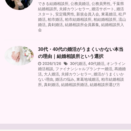
できる結婚相談所
,
公務員婚活
,
公務員男性
,
千葉県
結婚相談所
,
夫婦カウンセラー
,
婚活サポート
,
婚活
スタート
,
安定職男性
,
新規会員入会
,
東葛婚活
,
松戸
婚活
,
柏市婚活
,
柏市結婚相談所
,
柏結婚相談所
,
流山
婚活
,
真剣婚活
,
結婚相談所会員募集
,
結婚相談所入
会
30代・40代の婚活がうまくいかない本当
の理由｜結婚相談所という選択
2026/1/26
30代婚活
,
40代婚活
,
オンライン
婚活相談
,
ファイナンシャルプランナー婚活
,
再婚婚
活
,
大人婚活
,
夫婦カウンセラー
,
婚活がうまくいか
ない理由
,
婚活の悩み
,
東葛地域婚活
,
柏市結婚相談
所
,
真剣婚活
,
結婚相談所婚活
,
結婚相談所選び方