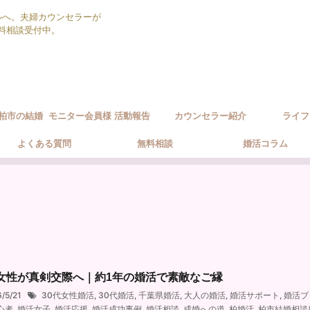
ルへ。夫婦カウンセラーが
無料相談受付中。
柏市の結婚
モニター会員様 活動報告
カウンセラー紹介
ライフ
ポート方針
よくある質問
無料相談
婚活コラム
代女性が真剣交際へ｜約1年の婚活で素敵なご縁
6/5/21
30代女性婚活
,
30代婚活
,
千葉県婚活
,
大人の婚活
,
婚活サポート
,
婚活ブ
心者
,
婚活女子
,
婚活応援
,
婚活成功事例
,
婚活相談
,
成婚への道
,
柏婚活
,
柏市結婚相談