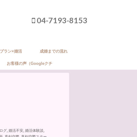
04-7193-8153
プラン×婚活
成婚までの流れ
お客様の声（Googleクチ
コミ）
ログ
,
婚活不安
,
婚活体験談
,
所
,
真剣交際
,
真剣交際スター