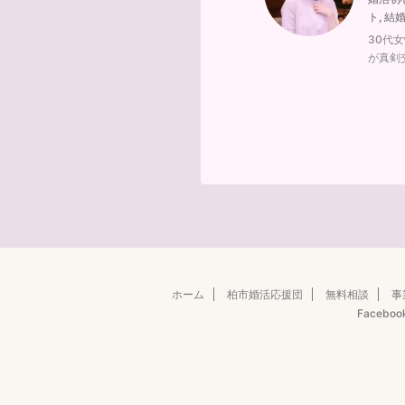
ト
,
結
30代
が真剣
ホーム
柏市婚活応援団
無料相談
事
Faceboo