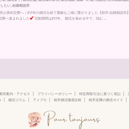
婚したい
,
結婚相談所
女性が真剣交際へ｜約1年の婚活を経て素敵なご縁に繋がりました【柏市 結婚相談所】
交際へ進まれました
活動期間は約1年。 婚活を進める中で、悩む ...
業所案内・アクセス
プライバシーポリシー
特定商取引法に基づく表記
k
婚活コラム
アメブロ
柏市婚活徹底比較
柏市近隣の婚活ガイド