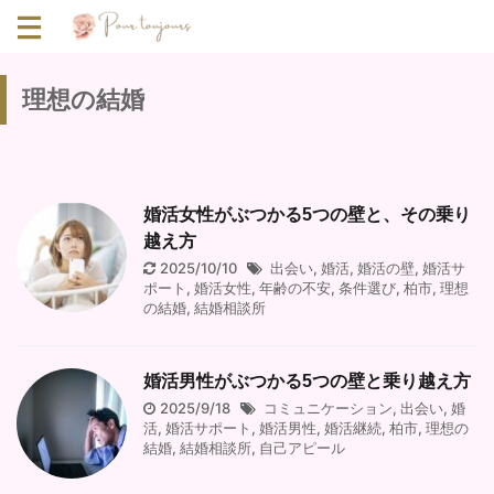
理想の結婚
婚活女性がぶつかる5つの壁と、その乗り
越え方
2025/10/10
出会い
,
婚活
,
婚活の壁
,
婚活サ
ポート
,
婚活女性
,
年齢の不安
,
条件選び
,
柏市
,
理想
の結婚
,
結婚相談所
婚活男性がぶつかる5つの壁と乗り越え方
2025/9/18
コミュニケーション
,
出会い
,
婚
活
,
婚活サポート
,
婚活男性
,
婚活継続
,
柏市
,
理想の
結婚
,
結婚相談所
,
自己アピール