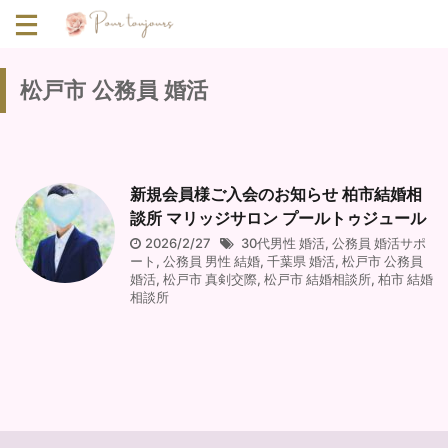
松戸市 公務員 婚活
新規会員様ご入会のお知らせ 柏市結婚相
談所 マリッジサロン プールトゥジュール
2026/2/27
30代男性 婚活
,
公務員 婚活サポ
ート
,
公務員 男性 結婚
,
千葉県 婚活
,
松戸市 公務員
婚活
,
松戸市 真剣交際
,
松戸市 結婚相談所
,
柏市 結婚
相談所