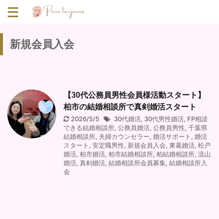
新規会員入会
【30代公務員男性会員様活動スタート】
柏市の結婚相談所で真剣婚活スタート
2026/5/5
30代婚活
,
30代男性婚活
,
FP相談
できる結婚相談所
,
公務員婚活
,
公務員男性
,
千葉県
結婚相談所
,
夫婦カウンセラー
,
婚活サポート
,
婚活
スタート
,
安定職男性
,
新規会員入会
,
東葛婚活
,
松戸
婚活
,
柏市婚活
,
柏市結婚相談所
,
柏結婚相談所
,
流山
婚活
,
真剣婚活
,
結婚相談所会員募集
,
結婚相談所入
会