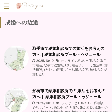
成婚への近道
取手市で結婚相談所での婚活をお考えの
方へ｜結婚相談所プールトゥジュール
2025/10/10
オンライン相談
,
出張相談
,
取手
市婚活
,
取手市結婚相談所
,
婚活サポート
,
婚活中
,
婚
活相談
,
成婚への近道
,
柏市結婚相談所
,
無料相談
,
結
婚したい
船橋市で結婚相談所での 婚活をお考えの
方へ｜ 結婚相談所プールトゥジュール
2025/10/10
ららぽーとTOKYO
,
出張相談
,
婚活サポート
,
婚活中
,
婚活悩み
,
婚活相談
,
成婚への