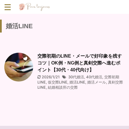
婚活LINE
交際初期のLINE・メールで好印象を残す
コツ｜OK例・NG例と真剣交際へ進むポ
イント【30代・40代向け】
2026/1/21
30代婚活
,
40代婚活
,
交際初期
LINE
,
仮交際LINE
,
婚活LINE
,
婚活メール
,
真剣交際
LINE
,
結婚相談所の交際