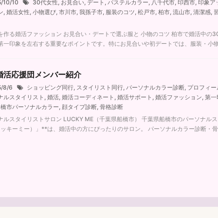
5/10/10
30代女性
,
お見合い
,
デート
,
パステルカラー
,
八千代市
,
印西市
,
印象ア
ン
,
婚活女性
,
小物選び
,
市川市
,
我孫子市
,
服装のコツ
,
松戸市
,
柏市
,
流山市
,
清潔感
,
を作る婚活ファッション お見合い・デートで選ぶ服と 小物のコツ 柏市で婚活中の
第一印象を左右する重要なポイントです。特にお見合いや初デートでは、服装・小物・色
婚活応援団メンバー紹介
5/8/6
ショッピング同行
,
スタイリスト同行
,
パーソナルカラー診断
,
プロフィー
ナルスタイリスト
,
婚活
,
婚活コーディネート
,
婚活サポート
,
婚活ファッション
,
第一
船橋市パーソナルカラー
,
顔タイプ診断
,
骨格診断
ナルスタイリストサロン LUCKY ME（千葉県船橋市） 千葉県船橋市のパーソナルス
ラッキーミー）」**は、婚活中の方にぴったりのサロン。 パーソナルカラー診断・骨 .