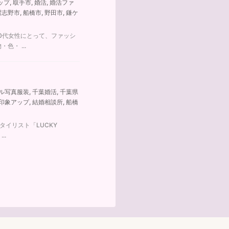
ップ
,
取手市
,
婚活
,
婚活ファ
習志野市
,
船橋市
,
野田市
,
鎌ケ
30代女性にとって、ファッシ
・ ...
ル写真服装
,
千葉婚活
,
千葉県
印象アップ
,
結婚相談所
,
船橋
タイリスト「LUCKY
..