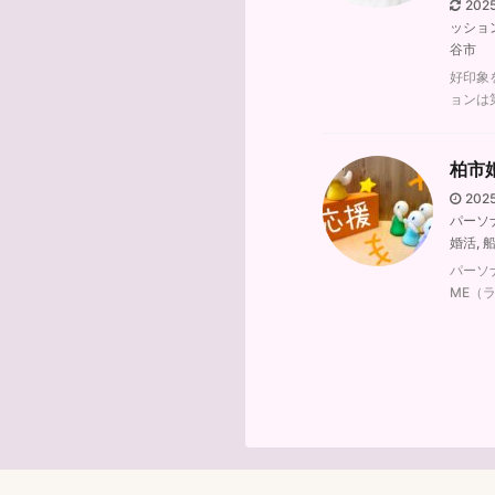
202
ッショ
谷市
好印象
ョンは
柏市
202
パーソ
婚活
,
パーソ
ME（