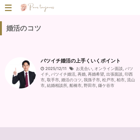
婚活のコツ
バツイチ婚活の上手くいくポイント
2025/12/11
お見合い
,
オンライン面談
,
バツ
イチ
,
バツイチ婚活
,
再婚
,
再婚希望
,
出張面談
,
印西
市
,
取手市
,
婚活のコツ
,
我孫子市
,
松戸市
,
柏市
,
流山
市
,
結婚相談所
,
船橋市
,
野田市
,
鎌ケ谷市