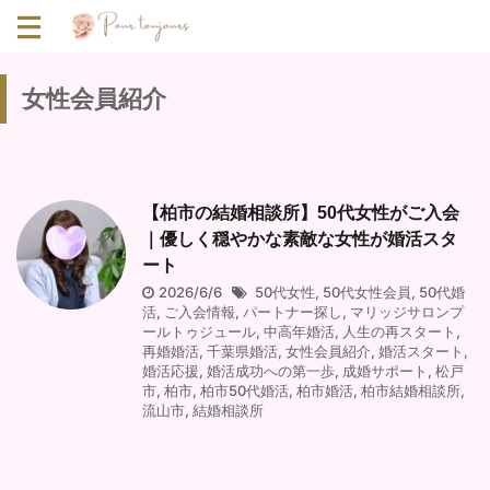
女性会員紹介
【柏市の結婚相談所】50代女性がご入会
｜優しく穏やかな素敵な女性が婚活スタ
ート
2026/6/6
50代女性
,
50代女性会員
,
50代婚
活
,
ご入会情報
,
パートナー探し
,
マリッジサロンプ
ールトゥジュール
,
中高年婚活
,
人生の再スタート
,
再婚婚活
,
千葉県婚活
,
女性会員紹介
,
婚活スタート
,
婚活応援
,
婚活成功への第一歩
,
成婚サポート
,
松戸
市
,
柏市
,
柏市50代婚活
,
柏市婚活
,
柏市結婚相談所
,
流山市
,
結婚相談所