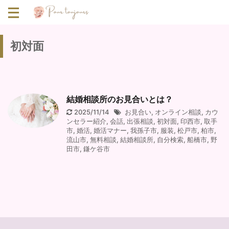
初対面
結婚相談所のお見合いとは？
2025/11/14
お見合い
,
オンライン相談
,
カウ
ンセラー紹介
,
会話
,
出張相談
,
初対面
,
印西市
,
取手
市
,
婚活
,
婚活マナー
,
我孫子市
,
服装
,
松戸市
,
柏市
,
流山市
,
無料相談
,
結婚相談所
,
自分検索
,
船橋市
,
野
田市
,
鎌ケ谷市