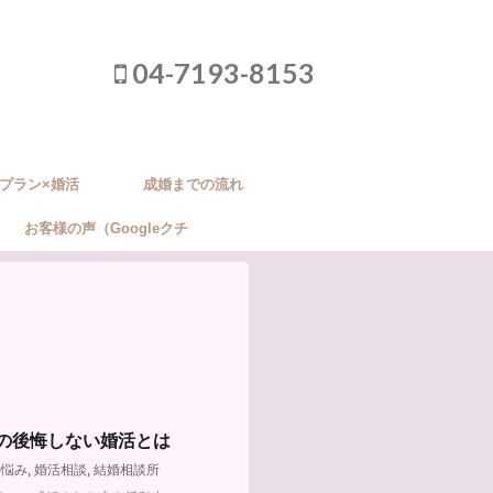
04-7193-8153
プラン×婚活
成婚までの流れ
お客様の声（Googleクチ
コミ）
代の後悔しない婚活とは
の悩み
,
婚活相談
,
結婚相談所