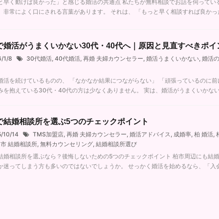
と早く動けば良かった」と感じる婚活の共通点 私たちが無料相談でお話を伺ってい
、非常によく口にされる言葉があります。 それは、 「もっと早く相談すれば良かったで
で婚活がうまくいかない30代・40代へ｜原因と見直すべきポイ
6/1/8
30代婚活
,
40代婚活
,
再婚 夫婦カウンセラー
,
婚活うまくいかない
,
婚活
婚活を続けているものの、 「なかなか結果につながらない」 「頑張っているのに前
みを抱えている30代・40代の方は少なくありません。 実は、婚活がうまくいかない理 
で結婚相談所を選ぶ5つのチェックポイント
5/10/14
TMS加盟店
,
再婚 夫婦カウンセラー
,
婚活アドバイス
,
成婚率
,
柏 婚活
,
市 結婚相談所
,
無料カウンセリング
,
結婚相談所選び
結婚相談所を選ぶなら？後悔しないための5つのチェックポイント 柏市周辺にも結
か迷ってしまう方も多いのではないでしょうか。 せっかく婚活を始めるなら、「入会して