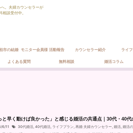
ルへ。夫婦カウンセラーが
無料相談受付中。
柏市の結婚
モニター会員様 活動報告
カウンセラー紹介
ライフ
ポート方針
よくある質問
無料相談
婚活コラム
っと早く動けば良かった」と感じる婚活の共通点｜30代・40
6/6/11
30代婚活
,
40代婚活
,
ライフプラン
,
再婚 夫婦カウンセラー
,
婚活
,
婚活