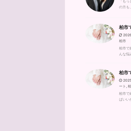
「もっ
の方も
柏市
202
柏市
柏市で
んな悩
柏市
202
ート
,
柏
柏市で
ばいい