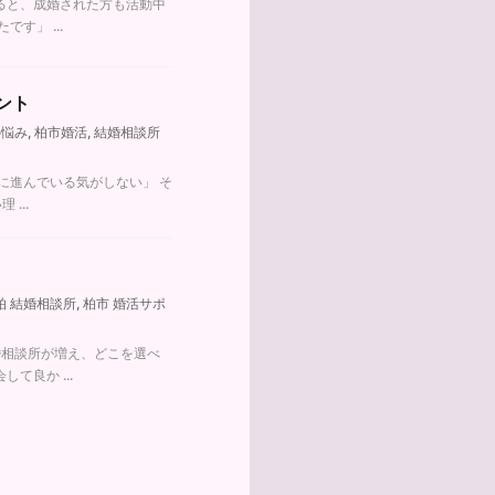
ると、成婚された方も活動中
す」 ...
ント
の悩み
,
柏市婚活
,
結婚相談所
に進んでいる気がしない」 そ
...
柏 結婚相談所
,
柏市 婚活サポ
婚相談所が増え、どこを選べ
良か ...