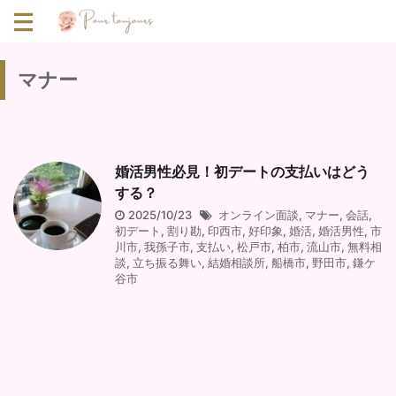
マナー
婚活男性必見！初デートの支払いはどう
する？
2025/10/23
オンライン面談
,
マナー
,
会話
,
初デート
,
割り勘
,
印西市
,
好印象
,
婚活
,
婚活男性
,
市
川市
,
我孫子市
,
支払い
,
松戸市
,
柏市
,
流山市
,
無料相
談
,
立ち振る舞い
,
結婚相談所
,
船橋市
,
野田市
,
鎌ケ
谷市