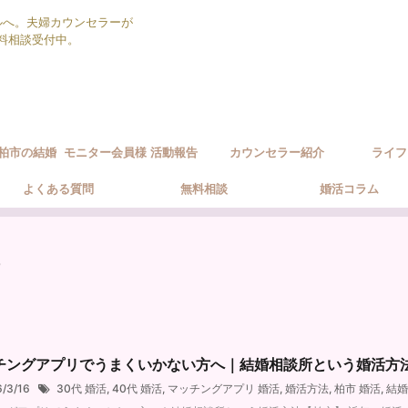
ルへ。夫婦カウンセラーが
無料相談受付中。
柏市の結婚
モニター会員様 活動報告
カウンセラー紹介
ライフ
ポート方針
よくある質問
無料相談
婚活コラム
チングアプリでうまくいかない方へ｜結婚相談所という婚活方
6/3/16
30代 婚活
,
40代 婚活
,
マッチングアプリ 婚活
,
婚活方法
,
柏市 婚活
,
結婚