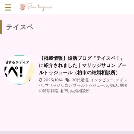
テイスペ
【掲載情報】婚活ブログ『テイスペ！』
に紹介されました｜マリッジサロン プー
ルトゥジュール（柏市の結婚相談所）
2025/10/4
30代婚活
,
インタビュー
,
テイス
ペ
,
マリッジサロン プールトゥジュール
,
婚活
,
弱者
の婚活戦略
,
柏市
,
結婚相談所