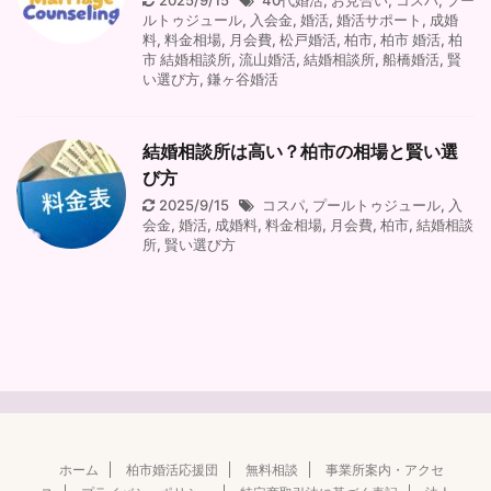
2025/9/15
40代婚活
,
お見合い
,
コスパ
,
プー
ルトゥジュール
,
入会金
,
婚活
,
婚活サポート
,
成婚
料
,
料金相場
,
月会費
,
松戸婚活
,
柏市
,
柏市 婚活
,
柏
市 結婚相談所
,
流山婚活
,
結婚相談所
,
船橋婚活
,
賢
い選び方
,
鎌ヶ谷婚活
結婚相談所は高い？柏市の相場と賢い選
び方
2025/9/15
コスパ
,
プールトゥジュール
,
入
会金
,
婚活
,
成婚料
,
料金相場
,
月会費
,
柏市
,
結婚相談
所
,
賢い選び方
ホーム
柏市婚活応援団
無料相談
事業所案内・アクセ