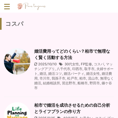
コスパ
婚活費用ってどのくらい？柏市で無理な
く賢く活動する方法
2025/10/10
30代女性
,
FP監修
,
コスパ
,
マッ
チングアプリ
,
八千代市
,
印西市
,
取手市
,
夫婦サポー
ト
,
婚活
,
婚活コツ
,
婚活パーティ
,
婚活女性
,
婚活費
用
,
市川市
,
我孫子市
,
松戸市
,
柏市
,
流山市
,
無理なく
婚活
,
結婚相談所
,
習志野市
,
船橋市
,
野田市
,
鎌ケ谷
市
柏市で婚活を成功させるための自己分析
とライフプランの作り方