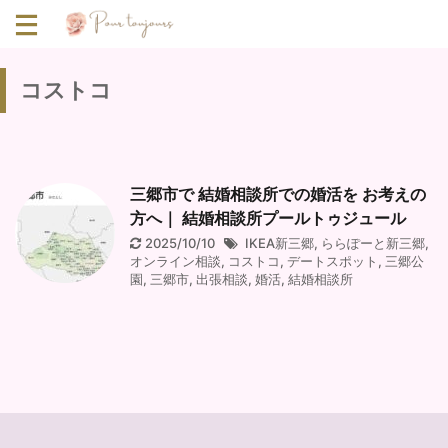
コストコ
三郷市で 結婚相談所での婚活を お考えの
方へ｜ 結婚相談所プールトゥジュール
2025/10/10
IKEA新三郷
,
ららぽーと新三郷
,
オンライン相談
,
コストコ
,
デートスポット
,
三郷公
園
,
三郷市
,
出張相談
,
婚活
,
結婚相談所