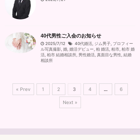
40代男性ご入会のお知らせ
2025/7/12
40代婚活
,
ジム男子
,
プロフィー
ル写真撮影
,
婚
,
婚活デビュー
,
柏 婚活
,
柏市
,
柏市 婚
活
,
柏市 結婚相談所
,
男性婚活
,
真面目な男性
,
結婚
相談所
« Prev
1
2
3
4
…
6
Next »