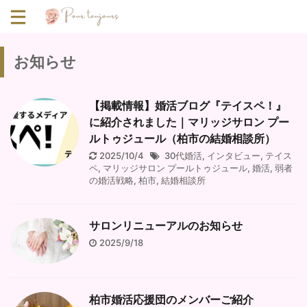
お知らせ
【掲載情報】婚活ブログ『テイスペ！』
に紹介されました｜マリッジサロン プー
ルトゥジュール（柏市の結婚相談所）
2025/10/4
30代婚活
,
インタビュー
,
テイス
ペ
,
マリッジサロン プールトゥジュール
,
婚活
,
弱者
の婚活戦略
,
柏市
,
結婚相談所
サロンリニューアルのお知らせ
2025/9/18
柏市婚活応援団のメンバーご紹介