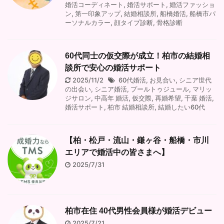
婚活コーディネート
,
婚活サポート
,
婚活ファッショ
ン
,
第一印象アップ
,
結婚相談所
,
船橋婚活
,
船橋市パ
ーソナルカラー
,
顔タイプ診断
,
骨格診断
60代同士の仮交際が成立！柏市の結婚相
談所で安心の婚活サポート
2025/11/2
60代婚活
,
お見合い
,
シニア世代
の出会い
,
シニア婚活
,
プールトゥジュール
,
マリッ
ジサロン
,
中高年 婚活
,
仮交際
,
再婚希望
,
千葉 婚活
,
婚活サポート
,
柏市 結婚相談所
,
結婚したい60代
【柏・松戸・流山・鎌ヶ谷・船橋・市川
エリアで婚活中の皆さまへ】
2025/7/31
柏市在住 40代男性会員様が婚活デビュー
2025/7/21