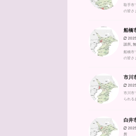
取手市
の皆さ
船橋
202
談所
,
船橋市
の皆さ
市川
202
市川市
られる
白井
202
所