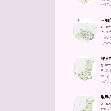
や生活
三郷
202
談
,
婚
三郷市
えの皆
守谷
202
所
,
成
守谷市
の皆さ
取手
202
近道
,