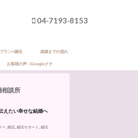
04-7193-8153
プラン×婚活
成婚までの流れ
お客様の声（Googleクチ
コミ）
婚相談所
が伝えたい幸せな結婚へ
ラー
,
婚活
,
婚活サポート
,
婚活