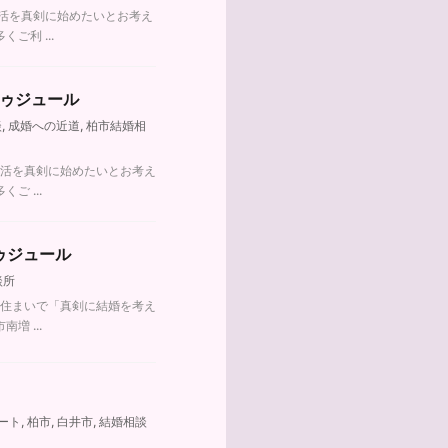
婚活を真剣に始めたいとお考え
利 ...
トゥジュール
談
,
成婚への近道
,
柏市結婚相
婚活を真剣に始めたいとお考え
 ...
ゥジュール
談所
お住まいで「真剣に結婚を考え
 ...
ート
,
柏市
,
白井市
,
結婚相談