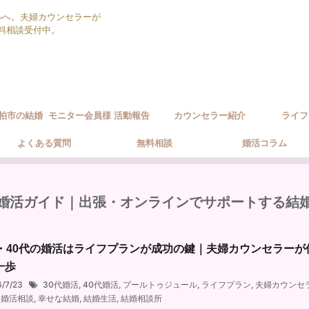
ルへ。夫婦カウンセラーが
無料相談受付中。
柏市の結婚
モニター会員様 活動報告
カウンセラー紹介
ライフ
ポート方針
よくある質問
無料相談
婚活コラム
婚活ガイド｜出張・オンラインでサポートする結
代・40代の婚活はライフプランが成功の鍵｜夫婦カウンセラー
一歩
6/7/23
30代婚活
,
40代婚活
,
プールトゥジュール
,
ライフプラン
,
夫婦カウンセ
,
婚活相談
,
幸せな結婚
,
結婚生活
,
結婚相談所