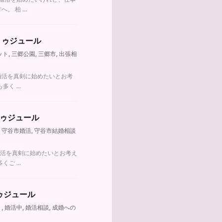
柏 ...
トゥジュール
ット
,
三郷公園
,
三郷市
,
出張相
婚活を真剣に始めたいとお考
 ...
トゥジュール
,
守谷市婚活
,
守谷市結婚相談
婚活を真剣に始めたいとお考え
 ...
ゥジュール
ト
,
婚活中
,
婚活相談
,
成婚への