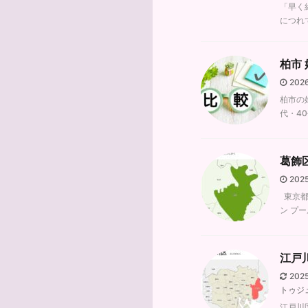
「早く
につれ
柏市
202
柏市の
代・4
葛飾
202
東京都
ン プ
江戸
202
トゥジ
江戸川