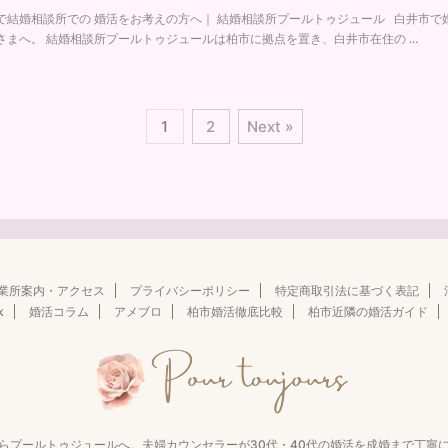
で結婚相談所での 婚活をお考えの方へ｜ 結婚相談所プールトゥジュール 白井市で
さまへ。 結婚相談所プールトゥジュールは柏市に拠点を置き、白井市在住の ...
1
2
Next »
業所案内・アクセス
プライバシーポリシー
特定商取引法に基づく表記
k
婚活コラム
アメブロ
柏市婚活徹底比較
柏市近隣の婚活ガイド
らプールトゥジュールへ。夫婦カウンセラーが30代・40代の婚活を成婚まで丁寧