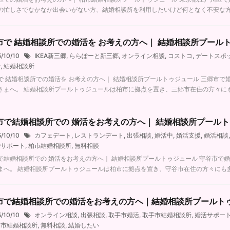
の忙しさでなかなか出会いがない方、結婚相談所を利用したいけど何となく不安な方へ。 
市で 結婚相談所での婚活を お考えの方へ｜ 結婚相談所プール
5/10/10
IKEA新三郷
,
ららぽーと新三郷
,
オンライン相談
,
コストコ
,
デートスポ
活
,
結婚相談所
で 結婚相談所での婚活を お考えの方へ｜ 結婚相談所プールトゥジュール 三郷市で
さまへ。 結婚相談所プールトゥジュールは柏市に拠点を置き、三郷市在住の方々にも多く
市で結婚相談所での 婚活をお考えの方へ｜ 結婚相談所プール
5/10/10
カフェデート
,
レストランデート
,
出張相談
,
婚活中
,
婚活支援
,
婚活相談
婚サポート
,
柏市結婚相談所
,
無料相談
で結婚相談所での 婚活をお考えの方へ｜ 結婚相談所プールトゥジュール 守谷市で
まへ。 結婚相談所プールトゥジュールは柏市に拠点を置き、守谷市在住の方々にも多くご
市で結婚相談所での婚活をお考えの方へ｜結婚相談所プールト
5/10/10
オンライン相談
,
出張相談
,
取手市婚活
,
取手市結婚相談所
,
婚活サポー
柏市結婚相談所
,
無料相談
,
結婚したい