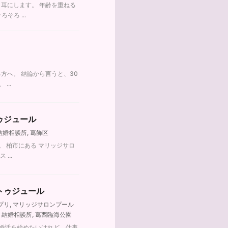
く耳にします。 年齢を重ねる
ろ ...
方へ。 結論から言うと、30
...
ゥジュール
結婚相談所
,
葛飾区
 柏市にある マリッジサロ
...
トゥジュール
プリ
,
マリッジサロンプール
,
結婚相談所
,
葛西臨海公園
で婚活を始めたいけれど、仕事