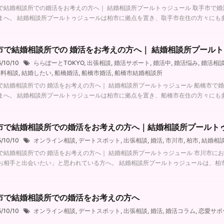
で結婚相談所での婚活をお考えの方へ｜ 結婚相談所プールトゥジュール 取手市で
まへ。 結婚相談所プールトゥジュールは柏市に拠点を置き、取手市在住の方々にも多くご
市で結婚相談所での 婚活をお考えの方へ｜ 結婚相談所プール
5/10/10
ららぽーとTOKYO
,
出張相談
,
婚活サポート
,
婚活中
,
婚活悩み
,
婚活相
無料相談
,
結婚したい
,
船橋婚活
,
船橋市婚活
,
船橋市結婚相談所
で結婚相談所での 婚活をお考えの方へ｜ 結婚相談所プールトゥジュール 船橋市で
まへ。 結婚相談所プールトゥジュールは柏市に拠点を置き、船橋市在住の方々にも多くご
市で結婚相談所での婚活をお考えの方へ｜結婚相談所プールト
5/10/10
オンライン相談
,
デートスポット
,
出張相談
,
婚活
,
市川市
,
柏市
,
結婚相
で結婚相談所での 婚活をお考えの方へ｜ 結婚相談所プールトゥジュール 市川市に
お相手と出会いたい」と思われている方へ。 結婚相談所プールトゥジュールは、柏市南増
市で結婚相談所での婚活をお考えの方へ
5/10/10
オンライン相談
,
デートスポット
,
出張相談
,
婚活
,
婚活コラム
,
恋愛サポ