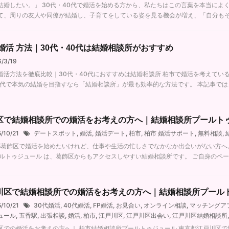
結婚したい。」 30代・40代で婚活を始める方から、私たちはこの言葉を本当によ
て、周りの友人や同僚が結婚し、子育てをしている姿を見る機会が増え、「自分もそろそ
 婚活 方法｜30代・40代は結婚相談所がおすすめ
6/3/19
婚活方法を徹底比較｜30代・40代におすすめは結婚相談所 柏市で婚活を考えている
0代で本気の結婚を目指すなら「結婚相談所」が最も効率的な方法です。 本記事では、 
区で結婚相談所での婚活をお考えの方へ｜結婚相談所プールト
5/10/21
デートスポット
,
婚活
,
婚活デート
,
柏市
,
柏市 婚活サポート
,
無料相談
,
葛飾区で婚活を始めたいけれど、仕事や生活の忙しさでなかなか出会いがない方へ。
ールトゥジュール は、葛飾区からもアクセスしやすい結婚相談所です。 ご自身のペース 
川区で結婚相談所での婚活をお考えの方へ｜結婚相談所プール
5/10/21
30代婚活
,
40代婚活
,
FP婚活
,
お見合い
,
オンライン相談
,
マッチングア
ュール
,
五香駅
,
出張相談
,
婚活
,
柏市
,
江戸川区
,
江戸川区出会い
,
江戸川区結婚相談所
区での婚活をお考えの方へ｜ 柏市結婚相談所プールトゥジュール 東京都江戸川区