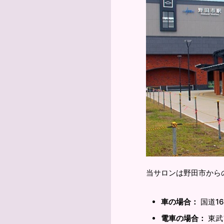
当サロンは野田市から
国道1
車の場合：
東武
電車の場合：