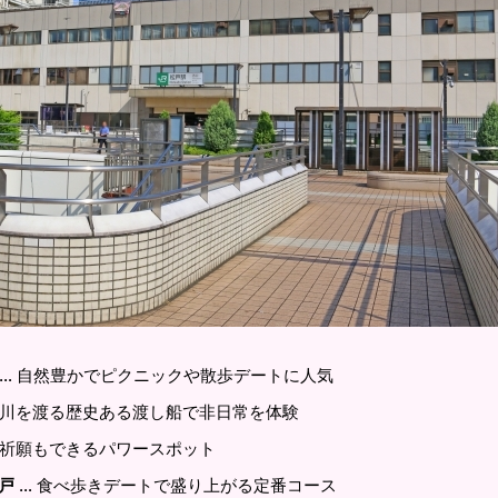
… 自然豊かでピクニックや散歩デートに人気
戸川を渡る歴史ある渡し船で非日常を体験
び祈願もできるパワースポット
… 食べ歩きデートで盛り上がる定番コース
戸