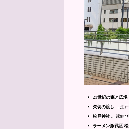
21世紀の森と広場
… 江
矢切の渡し
… 縁結
松戸神社
ラーメン激戦区 松